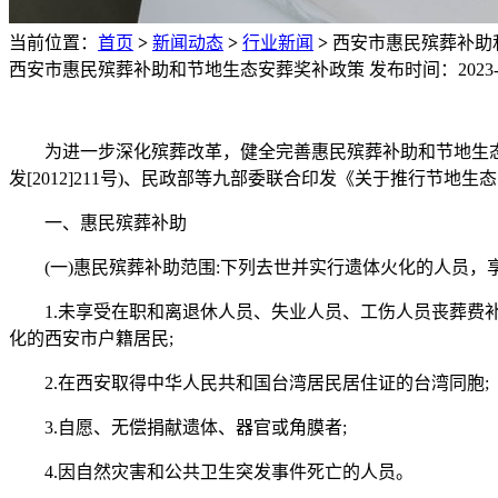
当前位置：
首页
>
新闻动态
>
行业新闻
>
西安市惠民殡葬补助
西安市惠民殡葬补助和节地生态安葬奖补政策
发布时间：2023-
为进一步深化殡葬改革，健全完善惠民殡葬补助和节地生态安
发[2012]211号)、民政部等九部委联合印发《关于推行节地生
一、惠民殡葬补助
(一)惠民殡葬补助范围:下列去世并实行遗体火化的人员，
1.未享受在职和离退休人员、失业人员、工伤人员丧葬费补
化的西安市户籍居民;
2.在西安取得中华人民共和国台湾居民居住证的台湾同胞;
3.自愿、无偿捐献遗体、器官或角膜者;
4.因自然灾害和公共卫生突发事件死亡的人员。