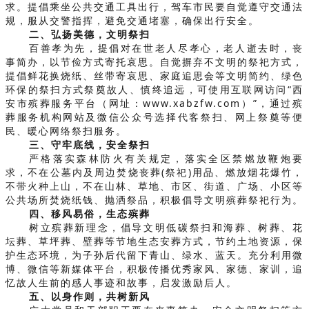
求。提倡乘坐公共交通工具出行，驾车市民要自觉遵守交通法
规，服从交警指挥，避免交通堵塞，确保出行安全。
二、弘扬美德，文明祭扫
百善孝为先，提倡对在世老人尽孝心，老人逝去时，丧
事简办，以节俭方式寄托哀思。自觉摒弃不文明的祭祀方式，
提倡鲜花换烧纸、丝带寄哀思、家庭追思会等文明简约、绿色
环保的祭扫方式祭奠故人、慎终追远，可使用互联网访问“西
安市殡葬服务平台（网址：www.xabzfw.com）”，通过殡
葬服务机构网站及微信公众号选择代客祭扫、网上祭奠等便
民、暖心网络祭扫服务。
三、守牢底线，安全祭扫
严格落实森林防火有关规定，落实全区禁燃放鞭炮要
求，不在公墓内及周边焚烧丧葬(祭祀)用品、燃放烟花爆竹，
不带火种上山，不在山林、草地、市区、街道、广场、小区等
公共场所焚烧纸钱、抛洒祭品，积极倡导文明殡葬祭祀行为。
四、移风易俗，生态殡葬
树立殡葬新理念，倡导文明低碳祭扫和海葬、树葬、花
坛葬、草坪葬、壁葬等节地生态安葬方式，节约土地资源，保
护生态环境，为子孙后代留下青山、绿水、蓝天。充分利用微
博、微信等新媒体平台，积极传播优秀家风、家德、家训，追
忆故人生前的感人事迹和故事，启发激励后人。
五、以身作则，共树新风